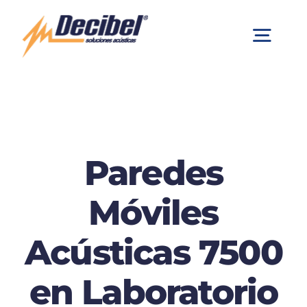
Saltar
al
Togg
contenido
Navig
Empresa
Unidireccional
Paredes
Multidireccional
Móviles
Acústicas 7500
Modelo Barcelona
en Laboratorio
Linea 9000