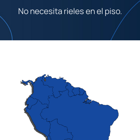
No necesita rieles en el piso.
Obras
Descargas
scuela x - Buenos Aires